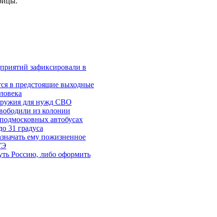
рицы.
приятий зафиксировали в
тся в предстоящие выходные
ловека
 оружия для нужд СВО
вободили из колонии
 подмосковных автобусах
о 31 градуса
азначать ему пожизненное
ГЭ
уть Россию, либо оформить