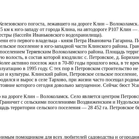
Железовского погоста, лежавшего на дороге Клин – Волоколамск
15 км к юго-западу от города Клина, на автодороге Р107 Клин
Сестры (бассейн Иваньковского водохранилища).
мени его первого владельца - князя Петра Ивановича Гагарина. 
сельское поселение в юго-западной части Клинского района. Гр
поселением Теряевским Волоколамского района. Площадь террит
волость, в состав которой входлили: с. Петровское, д. Борихин
иболее активно поселок жил в 70-80 годы прошлого века, в те в
луатацию в 1995 году. С тех пор в Петровском строительство н
и и культуры. Клинский район, Петровское сельское поселение
дился и вырос в селе Тархово, при жизни часто посещал родны
остояние которого сегодня довольно запущенное. Сейчас бюст Ус
 на дороге Клин – Волоколамск. Село является центром Петровск
. Граничит с сельскими поселениями Воздвиженским и Нудольск
дь территории сельского поселения — 28 452 га. Петровское бы
енимым помощником для всех любителей садоводства и огородн