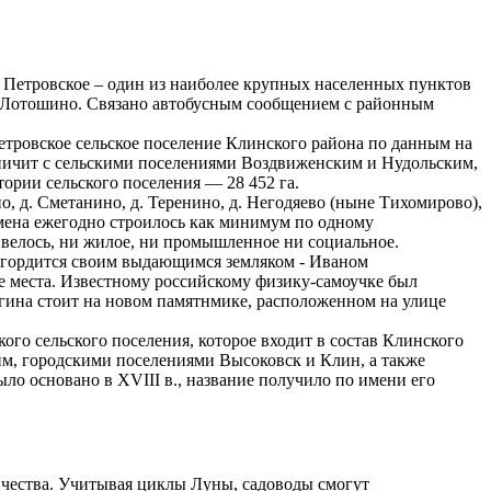
. Петровское – один из наиболее крупных населенных пунктов
 — Лотошино. Связано автобусным сообщением с районным
Петровское сельское поселение Клинского района по данным на
аничит с сельскими поселениями Воздвиженским и Нудольским,
ории сельского поселения — 28 452 га.
о, д. Сметанино, д. Теренино, д. Негодяево (ныне Тихомирово),
ремена ежегодно строилось как минимум по одному
е велось, ни жилое, ни промышленное ни социальное.
, гордится своим выдающимся земляком - Иваном
е места. Известному российскому физику-самоучке был
агина стоит на новом памятнмике, расположенном на улице
ого сельского поселения, которое входит в состав Клинского
им, городскими поселениями Высоковск и Клин, а также
ло основано в XVIII в., название получило по имени его
ичества. Учитывая циклы Луны, садоводы смогут