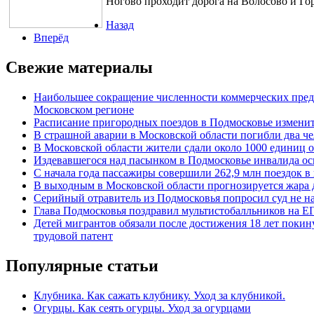
Ногово проходит дорога на Волосово и Го
Назад
Вперёд
Свежие материалы
Наибольшее сокращение численности коммерческих пред
Московском регионе
Расписание пригородных поездов в Подмосковье измени
В страшной аварии в Московской области погибли два че
В Московской области жители сдали около 1000 единиц
Издевавшегося над пасынком в Подмосковье инвалида ос
С начала года пассажиры совершили 262,9 млн поездок в
В выходным в Московской области прогнозируется жара д
Серийный отравитель из Подмосковья попросил суд не н
Глава Подмосковья поздравил мультистобалльников на Е
Детей мигрантов обязали после достижения 18 лет покин
трудовой патент
Популярные статьи
Клубника. Как сажать клубнику. Уход за клубникой.
Огурцы. Как сеять огурцы. Уход за огурцами