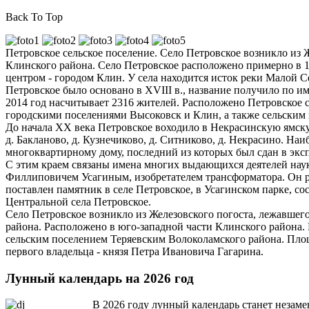
Back To Top
Петровское сельское поселение. Село Петровское возникло из 
Клинского района. Село Петровское расположено примерно в 
центром - городом Клин. У села находится исток реки Малой 
Петровское было основано в XVIII в., название получило по и
2014 год насчитывает 2316 жителей. Расположено Петровское 
городскими поселениями Высоковск и Клин, а также сельским 
До начала ХХ века Петровское воходило в Некрасинскую ямскую 
д. Бакланово, д. Кузнечиково, д. Ситниково, д. Некрасино. На
многоквартирному дому, последний из которых был сдан в эксп
С этим краем связаны имена многих выдающихся деятелей наук
Филлиповичем Усагиным, изобретателем трансформатора. Он ро
поставлен памятник в селе Петровское, в Усагинском парке, с
Центральной села Петровское.
Село Петровское возникло из Железовского погоста, лежавшего
района. Расположено в юго-западной части Клинского района
сельским поселением Теряевским Волоколамского района. Площа
первого владельца - князя Петра Ивановича Гагарина.
Лунный календарь на 2026 год
В 2026 году лунный календарь станет незам