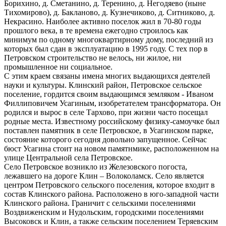
Борихино, д. Сметанино, д. Теренино, д. Негодяево (ныне
Тихомирово), д. Бакланово, д. Кузнечиково, д. Ситниково, д.
Некрасино. Наиболее активно поселок жил в 70-80 годы
прошлого века, в те времена ежегодно строилось как
минимум по одному многоквартирному дому, последний из
которых был сдан в эксплуатацию в 1995 году. С тех пор в
Петровском строительство не велось, ни жилое, ни
промышленное ни социальное.
С этим краем связаны имена многих выдающихся деятелей
науки и культуры. Клинский район, Петровское сельское
поселение, гордится своим выдающимся земляком - Иваном
Филлиповичем Усагиным, изобретателем трансформатора. Он
родился и вырос в селе Тархово, при жизни часто посещал
родные места. Известному российскому физику-самоучке был
поставлен памятник в селе Петровское, в Усагинском парке,
состояние которого сегодня довольно запущенное. Сейчас
бюст Усагина стоит на новом памятнмике, расположенном на
улице Центральной села Петровское.
Село Петровское возникло из Железовского погоста,
лежавшего на дороге Клин – Волоколамск. Село является
центром Петровского сельского поселения, которое входит в
состав Клинского района. Расположено в юго-западной части
Клинского района. Граничит с сельскими поселениями
Воздвиженским и Нудольским, городскими поселениями
Высоковск и Клин, а также сельским поселением Теряевским