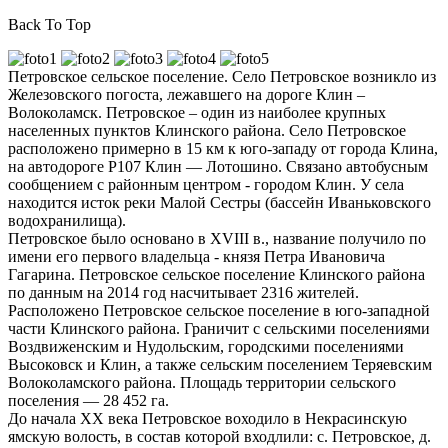
Back To Top
Петровское сельское поселение. Село Петровское возникло из
Железовского погоста, лежавшего на дороге Клин –
Волоколамск. Петровское – один из наиболее крупных
населенных пунктов Клинского района. Село Петровское
расположено примерно в 15 км к юго-западу от города Клина,
на автодороге Р107 Клин — Лотошино. Связано автобусным
сообщением с районным центром - городом Клин. У села
находится исток реки Малой Сестры (бассейн Иваньковского
водохранилища).
Петровское было основано в XVIII в., название получило по
имени его первого владельца - князя Петра Ивановича
Гагарина. Петровское сельское поселение Клинского района
по данным на 2014 год насчитывает 2316 жителей.
Расположено Петровское сельское поселение в юго-западной
части Клинского района. Граничит с сельскими поселениями
Воздвиженским и Нудольским, городскими поселениями
Высоковск и Клин, а также сельским поселением Теряевским
Волоколамского района. Площадь территории сельского
поселения — 28 452 га.
До начала ХХ века Петровское воходило в Некрасинскую
ямскую волость, в состав которой входлили: с. Петровское, д.