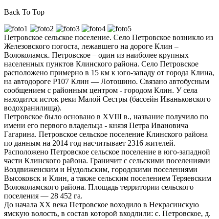
Back To Top
Петровское сельское поселение. Село Петровское возникло из
Железовского погоста, лежавшего на дороге Клин –
Волоколамск. Петровское – один из наиболее крупных
населенных пунктов Клинского района. Село Петровское
расположено примерно в 15 км к юго-западу от города Клина,
на автодороге Р107 Клин — Лотошино. Связано автобусным
сообщением с районным центром - городом Клин. У села
находится исток реки Малой Сестры (бассейн Иваньковского
водохранилища).
Петровское было основано в XVIII в., название получило по
имени его первого владельца - князя Петра Ивановича
Гагарина. Петровское сельское поселение Клинского района
по данным на 2014 год насчитывает 2316 жителей.
Расположено Петровское сельское поселение в юго-западной
части Клинского района. Граничит с сельскими поселениями
Воздвиженским и Нудольским, городскими поселениями
Высоковск и Клин, а также сельским поселением Теряевским
Волоколамского района. Площадь территории сельского
поселения — 28 452 га.
До начала ХХ века Петровское воходило в Некрасинскую
ямскую волость, в состав которой входлили: с. Петровское, д.