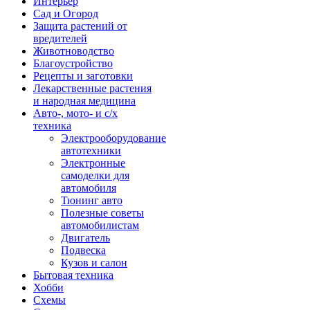
Интерьер
Сад и Огород
Защита растений от
вредителей
Животноводство
Благоустройство
Рецепты и заготовки
Лекарственные растения
и народная медицина
Авто-, мото- и с/х
техника
Электрооборудование
автотехники
Электронные
самоделки для
автомобиля
Тюнинг авто
Полезные советы
автомобилистам
Двигатель
Подвеска
Кузов и салон
Бытовая техника
Хобби
Схемы