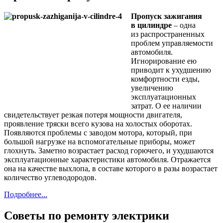
Пропуск зажигания
в цилиндре
– одна
из распространенных
проблем управляемости
автомобиля.
Игнорирование ею
приводит
к ухудшению
комфортности езды,
увеличению
эксплуатационных
затрат.
О ее наличии
свидетельствует резкая потеря мощности двигателя,
проявление тряски всего кузова
на холостых
оборотах.
Появляются проблемы
с заводом
мотора, который, при
большой нагрузке
на вспомогательные
приборы, может
глохнуть. Заметно возрастает расход горючего,
и ухудшаются
эксплуатационные характеристики автомобиля. Отражается
она
на качестве
выхлопа,
в составе
которого
в разы
возрастает
количество углеводородов.
Подробнее...
Советы по ремонту электрики