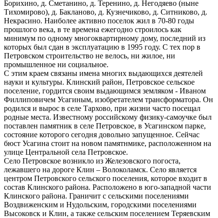
Борихино, д. Сметанино, д. Теренино, д. Негодяево (ныне
Тихомирово), д. Бакланово, д. Кузнечиково, д. Ситниково, д.
Некрасино. Наиболее активно поселок жил в 70-80 годы
прошлого века, в те времена ежегодно строилось как
минимум по одному многоквартирному дому, последний из
которых был сдан в эксплуатацию в 1995 году. С тех пор в
Петровском строительство не велось, ни жилое, ни
промышленное ни социальное.
С этим краем связаны имена многих выдающихся деятелей
науки и культуры. Клинский район, Петровское сельское
поселение, гордится своим выдающимся земляком - Иваном
Филлиповичем Усагиным, изобретателем трансформатора. Он
родился и вырос в селе Тархово, при жизни часто посещал
родные места. Известному российскому физику-самоучке был
поставлен памятник в селе Петровское, в Усагинском парке,
состояние которого сегодня довольно запущенное. Сейчас
бюст Усагина стоит на новом памятнмике, расположенном на
улице Центральной села Петровское.
Село Петровское возникло из Железовского погоста,
лежавшего на дороге Клин – Волоколамск. Село является
центром Петровского сельского поселения, которое входит в
состав Клинского района. Расположено в юго-западной части
Клинского района. Граничит с сельскими поселениями
Воздвиженским и Нудольским, городскими поселениями
Высоковск и Клин, а также сельским поселением Теряевским