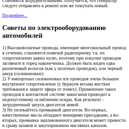
становятся затруднительными. Получается, что генератор
следует отправлять в ремонт или же покупать новый.
Подробнее...
Советы по электрооборудованию
автомобилей
1) Высоковольтные провода, имеющие многожильный провод
в сечении, становятся помехой радиоприему, т.к. их
сопротивление равно нулю, поэтому при покупке проводов
загляните в торец наконечника. Должен быть виден едва
различимый волосок (как у штатных проводов), или черный
шнур (силиконовые).
2) У импортных силиконовых в/в проводов очень большое
внутреннее сопротивление (у буржуев весьма жесткие
требования к защите эфира от помех). Применение таких
проводов в контактной системе зажигания приводит к
недопустимому ослаблению искры. Как результат -
затрудненный запуск двигателя зимой.
3) Не увлекайтесь промывкой двигателя. Во-первых,
качественные масла обладают моющими присадками, а во-
вторых, промывка зашлакованного двигателя может привести
к срыву шлаков и закупориванию масляных каналов.