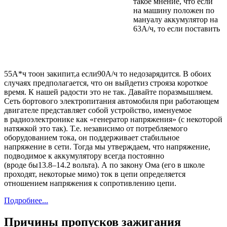
такое мнение, что если
на машину
положен по
мануалу аккумулятор на
63А/ч, то если поставить
55А*ч то
он закипит,
а если
90А/ч то
недозарядится.
В обоих
случаях предполагается, что
он выйдет
из строя
за короткое
время.
К нашей
радости это
не так.
Давайте поразмышляем.
Cеть бортового
электропитания автомобиля при работающем
двигателе представляет собой устройство, именуемое
в радиоэлектронике
как «генератор напряжения»
(с некоторой
натяжкой это так). Т.е. независимо
от потребляемого
оборудованием тока,
он поддерживает
стабильное
напряжение
в сети.
Тогда
мы утверждаем,
что напряжение,
подводимое
к аккумулятору
всегда постоянно
(вроде бы
13.8–14.2
вольта).
А по
закону Ома (его
в школе
проходят, некоторые мимо) ток
в цепи
определяется
отношением напряжения
к сопротивлению цепи.
Подробнее...
Причины пропусков зажигания