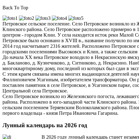
Back To Top
Петровское сельское поселение. Село Петровское возникло из 
Клинского района. Село Петровское расположено примерно в 
центром - городом Клин. У села находится исток реки Малой 
Петровское было основано в XVIII в., название получило по и
2014 год насчитывает 2316 жителей. Расположено Петровское 
городскими поселениями Высоковск и Клин, а также сельским 
До начала ХХ века Петровское воходило в Некрасинскую ямскую 
д. Бакланово, д. Кузнечиково, д. Ситниково, д. Некрасино. На
многоквартирному дому, последний из которых был сдан в эксп
С этим краем связаны имена многих выдающихся деятелей наук
Филлиповичем Усагиным, изобретателем трансформатора. Он ро
поставлен памятник в селе Петровское, в Усагинском парке, с
Центральной села Петровское.
Село Петровское возникло из Железовского погоста, лежавшего
района. Расположено в юго-западной части Клинского района
сельским поселением Теряевским Волоколамского района. Площа
первого владельца - князя Петра Ивановича Гагарина.
Лунный календарь на 2026 год
В 2026 году лунный календарь станет незам