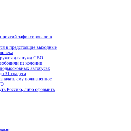
приятий зафиксировали в
тся в предстоящие выходные
ловека
 оружия для нужд СВО
вободили из колонии
 подмосковных автобусах
о 31 градуса
азначать ему пожизненное
ГЭ
уть Россию, либо оформить
орами