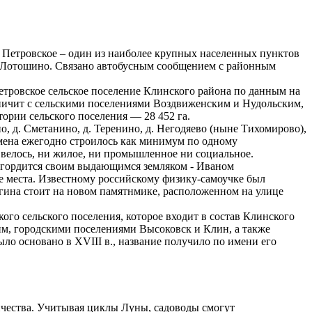
. Петровское – один из наиболее крупных населенных пунктов
 — Лотошино. Связано автобусным сообщением с районным
Петровское сельское поселение Клинского района по данным на
аничит с сельскими поселениями Воздвиженским и Нудольским,
ории сельского поселения — 28 452 га.
о, д. Сметанино, д. Теренино, д. Негодяево (ныне Тихомирово),
ремена ежегодно строилось как минимум по одному
е велось, ни жилое, ни промышленное ни социальное.
, гордится своим выдающимся земляком - Иваном
е места. Известному российскому физику-самоучке был
агина стоит на новом памятнмике, расположенном на улице
ого сельского поселения, которое входит в состав Клинского
им, городскими поселениями Высоковск и Клин, а также
ло основано в XVIII в., название получило по имени его
ичества. Учитывая циклы Луны, садоводы смогут