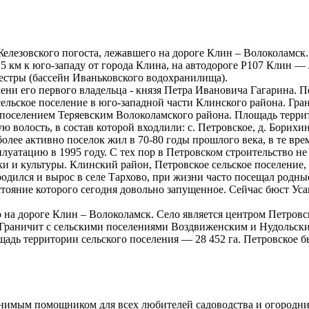
Железовского погоста, лежавшего на дороге Клин – Волоколамск
15 км к юго-западу от города Клина, на автодороге Р107 Клин
Сестры (бассейн Иваньковского водохранилища).
мени его первого владельца - князя Петра Ивановича Гагарина. 
сельское поселение в юго-западной части Клинского района. Гр
поселением Теряевским Волоколамского района. Площадь террит
волость, в состав которой входлили: с. Петровское, д. Борихин
иболее активно поселок жил в 70-80 годы прошлого века, в те в
луатацию в 1995 году. С тех пор в Петровском строительство н
и и культуры. Клинский район, Петровское сельское поселение
дился и вырос в селе Тархово, при жизни часто посещал родны
остояние которого сегодня довольно запущенное. Сейчас бюст Ус
 на дороге Клин – Волоколамск. Село является центром Петровск
. Граничит с сельскими поселениями Воздвиженским и Нудольск
дь территории сельского поселения — 28 452 га. Петровское бы
енимым помощником для всех любителей садоводства и огородн