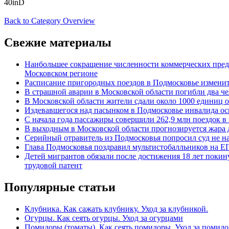
40inD
Back to Category Overview
Свежие материалы
Наибольшее сокращение численности коммерческих пред
Московском регионе
Расписание пригородных поездов в Подмосковье измени
В страшной аварии в Московской области погибли два че
В Московской области жители сдали около 1000 единиц
Издевавшегося над пасынком в Подмосковье инвалида ос
С начала года пассажиры совершили 262,9 млн поездок в
В выходным в Московской области прогнозируется жара д
Серийный отравитель из Подмосковья попросил суд не н
Глава Подмосковья поздравил мультистобалльников на Е
Детей мигрантов обязали после достижения 18 лет покин
трудовой патент
Популярные статьи
Клубника. Как сажать клубнику. Уход за клубникой.
Огурцы. Как сеять огурцы. Уход за огурцами
Помидоры (томаты). Как сеять помидоры. Уход за помид