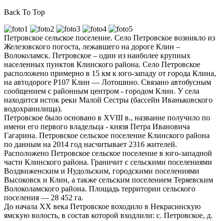
Back To Top
Петровское сельское поселение. Село Петровское возникло из
Железовского погоста, лежавшего на дороге Клин –
Волоколамск. Петровское – один из наиболее крупных
населенных пунктов Клинского района. Село Петровское
расположено примерно в 15 км к юго-западу от города Клина,
на автодороге Р107 Клин — Лотошино. Связано автобусным
сообщением с районным центром - городом Клин. У села
находится исток реки Малой Сестры (бассейн Иваньковского
водохранилища).
Петровское было основано в XVIII в., название получило по
имени его первого владельца - князя Петра Ивановича
Гагарина. Петровское сельское поселение Клинского района
по данным на 2014 год насчитывает 2316 жителей.
Расположено Петровское сельское поселение в юго-западной
части Клинского района. Граничит с сельскими поселениями
Воздвиженским и Нудольским, городскими поселениями
Высоковск и Клин, а также сельским поселением Теряевским
Волоколамского района. Площадь территории сельского
поселения — 28 452 га.
До начала ХХ века Петровское воходило в Некрасинскую
ямскую волость, в состав которой входлили: с. Петровское, д.