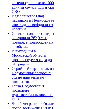
жители сдали около 1000
единиц оружия для нужд
СВО
Издевавшегося над
пасынком в Подмосковье
инвалида освободили из
колонии
С начала года пассажиры
совершили 262,9 млн
поездок в подмосковных
автобусах
В выходным в
Московской области
прогнозируется жара до
31 градуса
Серийный отравитель из
Подмосковья попросил
суд не назначать ему
пожизненное
Глава Подмосковья
поздравил
мультистобалльников на
ЕГЭ
Детей мигрантов обязали
после достижения 18 лет