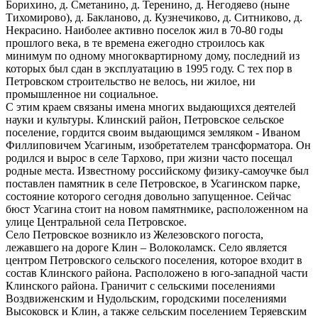
Борихино, д. Сметанино, д. Теренино, д. Негодяево (ныне
Тихомирово), д. Бакланово, д. Кузнечиково, д. Ситниково, д.
Некрасино. Наиболее активно поселок жил в 70-80 годы
прошлого века, в те времена ежегодно строилось как
минимум по одному многоквартирному дому, последний из
которых был сдан в эксплуатацию в 1995 году. С тех пор в
Петровском строительство не велось, ни жилое, ни
промышленное ни социальное.
С этим краем связаны имена многих выдающихся деятелей
науки и культуры. Клинский район, Петровское сельское
поселение, гордится своим выдающимся земляком - Иваном
Филлиповичем Усагиным, изобретателем трансформатора. Он
родился и вырос в селе Тархово, при жизни часто посещал
родные места. Известному российскому физику-самоучке был
поставлен памятник в селе Петровское, в Усагинском парке,
состояние которого сегодня довольно запущенное. Сейчас
бюст Усагина стоит на новом памятнмике, расположенном на
улице Центральной села Петровское.
Село Петровское возникло из Железовского погоста,
лежавшего на дороге Клин – Волоколамск. Село является
центром Петровского сельского поселения, которое входит в
состав Клинского района. Расположено в юго-западной части
Клинского района. Граничит с сельскими поселениями
Воздвиженским и Нудольским, городскими поселениями
Высоковск и Клин, а также сельским поселением Теряевским