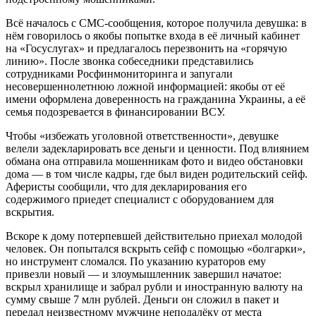
Всё началось с СМС‑сообщения, которое получила девушка: в
нём говорилось о якобы попытке входа в её личный кабинет
на «Госуслугах» и предлагалось перезвонить на «горячую
линию». После звонка собеседники представились
сотрудниками Росфинмониторинга и запугали
несовершеннолетнюю ложной информацией: якобы от её
имени оформлена доверенность на гражданина Украины, а её
семья подозревается в финансировании ВСУ.
Чтобы «избежать уголовной ответственности», девушке
велели задекларировать все деньги и ценности. Под влиянием
обмана она отправила мошенникам фото и видео обстановки
дома — в том числе кадры, где был виден родительский сейф.
Аферисты сообщили, что для декларирования его
содержимого приедет специалист с оборудованием для
вскрытия.
Вскоре к дому потерпевшей действительно приехал молодой
человек. Он попытался вскрыть сейф с помощью «болгарки»,
но инструмент сломался. По указанию кураторов ему
привезли новый — и злоумышленник завершил начатое:
вскрыл хранилище и забрал рубли и иностранную валюту на
сумму свыше 7 млн рублей. Деньги он сложил в пакет и
передал неизвестному мужчине неподалёку от места