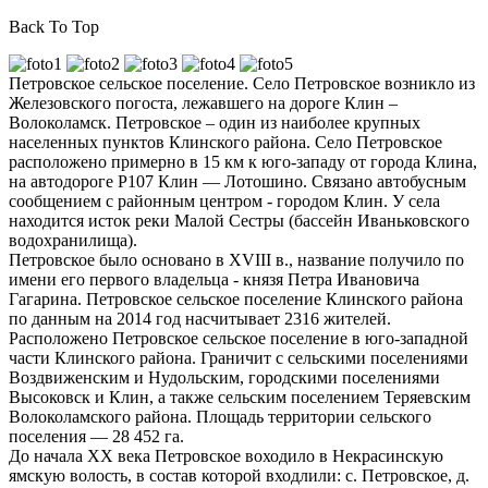
Back To Top
Петровское сельское поселение. Село Петровское возникло из
Железовского погоста, лежавшего на дороге Клин –
Волоколамск. Петровское – один из наиболее крупных
населенных пунктов Клинского района. Село Петровское
расположено примерно в 15 км к юго-западу от города Клина,
на автодороге Р107 Клин — Лотошино. Связано автобусным
сообщением с районным центром - городом Клин. У села
находится исток реки Малой Сестры (бассейн Иваньковского
водохранилища).
Петровское было основано в XVIII в., название получило по
имени его первого владельца - князя Петра Ивановича
Гагарина. Петровское сельское поселение Клинского района
по данным на 2014 год насчитывает 2316 жителей.
Расположено Петровское сельское поселение в юго-западной
части Клинского района. Граничит с сельскими поселениями
Воздвиженским и Нудольским, городскими поселениями
Высоковск и Клин, а также сельским поселением Теряевским
Волоколамского района. Площадь территории сельского
поселения — 28 452 га.
До начала ХХ века Петровское воходило в Некрасинскую
ямскую волость, в состав которой входлили: с. Петровское, д.