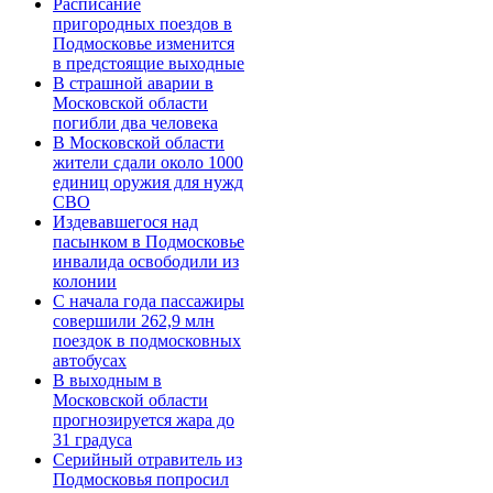
Расписание
пригородных поездов в
Подмосковье изменится
в предстоящие выходные
В страшной аварии в
Московской области
погибли два человека
В Московской области
жители сдали около 1000
единиц оружия для нужд
СВО
Издевавшегося над
пасынком в Подмосковье
инвалида освободили из
колонии
С начала года пассажиры
совершили 262,9 млн
поездок в подмосковных
автобусах
В выходным в
Московской области
прогнозируется жара до
31 градуса
Серийный отравитель из
Подмосковья попросил