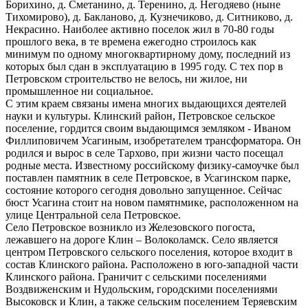
Борихино, д. Сметанино, д. Теренино, д. Негодяево (ныне
Тихомирово), д. Бакланово, д. Кузнечиково, д. Ситниково, д.
Некрасино. Наиболее активно поселок жил в 70-80 годы
прошлого века, в те времена ежегодно строилось как
минимум по одному многоквартирному дому, последний из
которых был сдан в эксплуатацию в 1995 году. С тех пор в
Петровском строительство не велось, ни жилое, ни
промышленное ни социальное.
С этим краем связаны имена многих выдающихся деятелей
науки и культуры. Клинский район, Петровское сельское
поселение, гордится своим выдающимся земляком - Иваном
Филлиповичем Усагиным, изобретателем трансформатора. Он
родился и вырос в селе Тархово, при жизни часто посещал
родные места. Известному российскому физику-самоучке был
поставлен памятник в селе Петровское, в Усагинском парке,
состояние которого сегодня довольно запущенное. Сейчас
бюст Усагина стоит на новом памятнмике, расположенном на
улице Центральной села Петровское.
Село Петровское возникло из Железовского погоста,
лежавшего на дороге Клин – Волоколамск. Село является
центром Петровского сельского поселения, которое входит в
состав Клинского района. Расположено в юго-западной части
Клинского района. Граничит с сельскими поселениями
Воздвиженским и Нудольским, городскими поселениями
Высоковск и Клин, а также сельским поселением Теряевским