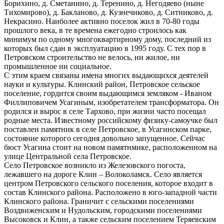
Борихино, д. Сметанино, д. Теренино, д. Негодяево (ныне
Тихомирово), д. Бакланово, д. Кузнечиково, д. Ситниково, д.
Некрасино. Наиболее активно поселок жил в 70-80 годы
прошлого века, в те времена ежегодно строилось как
минимум по одному многоквартирному дому, последний из
которых был сдан в эксплуатацию в 1995 году. С тех пор в
Петровском строительство не велось, ни жилое, ни
промышленное ни социальное.
С этим краем связаны имена многих выдающихся деятелей
науки и культуры. Клинский район, Петровское сельское
поселение, гордится своим выдающимся земляком - Иваном
Филлиповичем Усагиным, изобретателем трансформатора. Он
родился и вырос в селе Тархово, при жизни часто посещал
родные места. Известному российскому физику-самоучке был
поставлен памятник в селе Петровское, в Усагинском парке,
состояние которого сегодня довольно запущенное. Сейчас
бюст Усагина стоит на новом памятнмике, расположенном на
улице Центральной села Петровское.
Село Петровское возникло из Железовского погоста,
лежавшего на дороге Клин – Волоколамск. Село является
центром Петровского сельского поселения, которое входит в
состав Клинского района. Расположено в юго-западной части
Клинского района. Граничит с сельскими поселениями
Воздвиженским и Нудольским, городскими поселениями
Высоковск и Клин, а также сельским поселением Теряевским