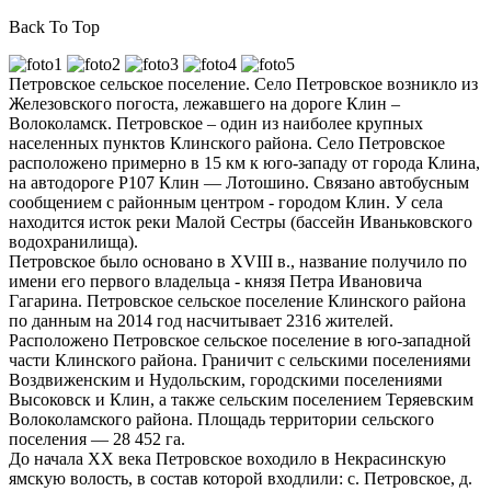
Back To Top
Петровское сельское поселение. Село Петровское возникло из
Железовского погоста, лежавшего на дороге Клин –
Волоколамск. Петровское – один из наиболее крупных
населенных пунктов Клинского района. Село Петровское
расположено примерно в 15 км к юго-западу от города Клина,
на автодороге Р107 Клин — Лотошино. Связано автобусным
сообщением с районным центром - городом Клин. У села
находится исток реки Малой Сестры (бассейн Иваньковского
водохранилища).
Петровское было основано в XVIII в., название получило по
имени его первого владельца - князя Петра Ивановича
Гагарина. Петровское сельское поселение Клинского района
по данным на 2014 год насчитывает 2316 жителей.
Расположено Петровское сельское поселение в юго-западной
части Клинского района. Граничит с сельскими поселениями
Воздвиженским и Нудольским, городскими поселениями
Высоковск и Клин, а также сельским поселением Теряевским
Волоколамского района. Площадь территории сельского
поселения — 28 452 га.
До начала ХХ века Петровское воходило в Некрасинскую
ямскую волость, в состав которой входлили: с. Петровское, д.