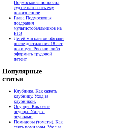
Подмосковья попросил
суд не назначать ему
пожизненное
Глава Подмосковья
поздравил
мультистобалльников на
ЕГЭ
Детей мигрантов обязали
после достижения 18 лет
покинуть Россию, либо
оформить трудовой
патент
Популярные
статьи
Клубника. Как сажать
клубнику. Уход за
клубникой.
Огурцы. Как сеять
огурцы. Уход за
огурцами
Помидоры (томаты). Как
сеять помидоры. Уход за