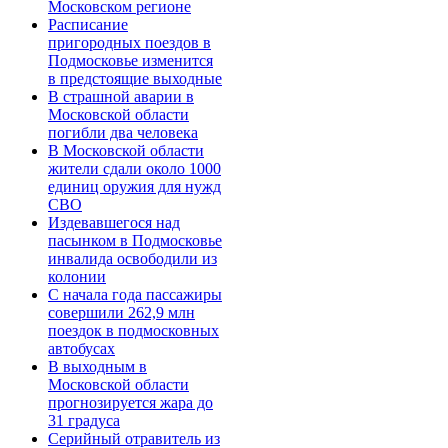
Московском регионе
Расписание
пригородных поездов в
Подмосковье изменится
в предстоящие выходные
В страшной аварии в
Московской области
погибли два человека
В Московской области
жители сдали около 1000
единиц оружия для нужд
СВО
Издевавшегося над
пасынком в Подмосковье
инвалида освободили из
колонии
С начала года пассажиры
совершили 262,9 млн
поездок в подмосковных
автобусах
В выходным в
Московской области
прогнозируется жара до
31 градуса
Серийный отравитель из