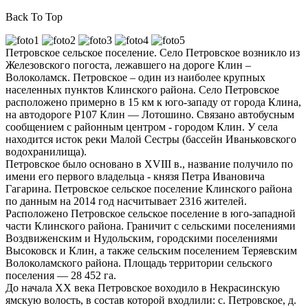
Back To Top
Петровское сельское поселение. Село Петровское возникло из
Железовского погоста, лежавшего на дороге Клин –
Волоколамск. Петровское – один из наиболее крупных
населенных пунктов Клинского района. Село Петровское
расположено примерно в 15 км к юго-западу от города Клина,
на автодороге Р107 Клин — Лотошино. Связано автобусным
сообщением с районным центром - городом Клин. У села
находится исток реки Малой Сестры (бассейн Иваньковского
водохранилища).
Петровское было основано в XVIII в., название получило по
имени его первого владельца - князя Петра Ивановича
Гагарина. Петровское сельское поселение Клинского района
по данным на 2014 год насчитывает 2316 жителей.
Расположено Петровское сельское поселение в юго-западной
части Клинского района. Граничит с сельскими поселениями
Воздвиженским и Нудольским, городскими поселениями
Высоковск и Клин, а также сельским поселением Теряевским
Волоколамского района. Площадь территории сельского
поселения — 28 452 га.
До начала ХХ века Петровское воходило в Некрасинскую
ямскую волость, в состав которой входлили: с. Петровское, д.