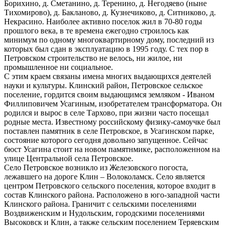
Борихино, д. Сметанино, д. Теренино, д. Негодяево (ныне
Тихомирово), д. Бакланово, д. Кузнечиково, д. Ситниково, д.
Некрасино. Наиболее активно поселок жил в 70-80 годы
прошлого века, в те времена ежегодно строилось как
минимум по одному многоквартирному дому, последний из
которых был сдан в эксплуатацию в 1995 году. С тех пор в
Петровском строительство не велось, ни жилое, ни
промышленное ни социальное.
С этим краем связаны имена многих выдающихся деятелей
науки и культуры. Клинский район, Петровское сельское
поселение, гордится своим выдающимся земляком - Иваном
Филлиповичем Усагиным, изобретателем трансформатора. Он
родился и вырос в селе Тархово, при жизни часто посещал
родные места. Известному российскому физику-самоучке был
поставлен памятник в селе Петровское, в Усагинском парке,
состояние которого сегодня довольно запущенное. Сейчас
бюст Усагина стоит на новом памятнмике, расположенном на
улице Центральной села Петровское.
Село Петровское возникло из Железовского погоста,
лежавшего на дороге Клин – Волоколамск. Село является
центром Петровского сельского поселения, которое входит в
состав Клинского района. Расположено в юго-западной части
Клинского района. Граничит с сельскими поселениями
Воздвиженским и Нудольским, городскими поселениями
Высоковск и Клин, а также сельским поселением Теряевским