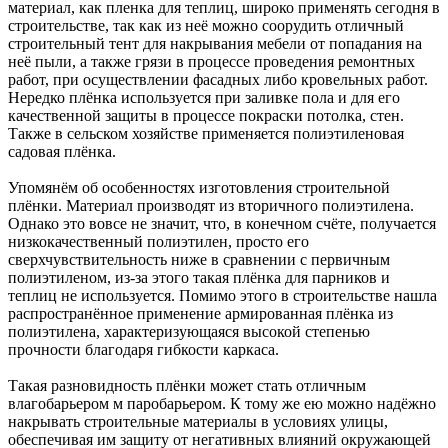
материал, как пленка для теплиц, широко применять сегодня в
строительстве, так как из неё можно соорудить отличный
строительный тент для накрывания мебели от попадания на
неё пыли, а также грязи в процессе проведения ремонтных
работ, при осуществлении фасадных либо кровельных работ.
Нередко плёнка используется при заливке пола и для его
качественной защиты в процессе покраски потолка, стен.
Также в сельском хозяйстве применяется полиэтиленовая
садовая плёнка.
Упомянём об особенностях изготовления строительной
плёнки. Материал производят из вторичного полиэтилена.
Однако это вовсе не значит, что, в конечном счёте, получается
низкокачественный полиэтилен, просто его
сверхчувствительность ниже в сравнении с первичным
полиэтиленом, из-за этого такая плёнка для парников и
теплиц не используется. Помимо этого в строительстве нашла
распространённое применение армированная плёнка из
полиэтилена, характеризующаяся высокой степенью
прочности благодаря гибкости каркаса.
Такая разновидность плёнки может стать отличным
влагобарьером м паробарьером. К тому же ею можно надёжно
накрывать строительные материалы в условиях улицы,
обеспечивая им защиту от негативных влияний окружающей