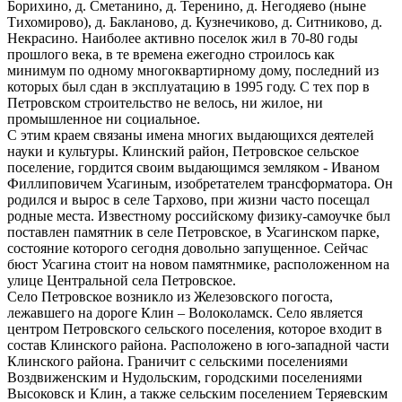
Борихино, д. Сметанино, д. Теренино, д. Негодяево (ныне
Тихомирово), д. Бакланово, д. Кузнечиково, д. Ситниково, д.
Некрасино. Наиболее активно поселок жил в 70-80 годы
прошлого века, в те времена ежегодно строилось как
минимум по одному многоквартирному дому, последний из
которых был сдан в эксплуатацию в 1995 году. С тех пор в
Петровском строительство не велось, ни жилое, ни
промышленное ни социальное.
С этим краем связаны имена многих выдающихся деятелей
науки и культуры. Клинский район, Петровское сельское
поселение, гордится своим выдающимся земляком - Иваном
Филлиповичем Усагиным, изобретателем трансформатора. Он
родился и вырос в селе Тархово, при жизни часто посещал
родные места. Известному российскому физику-самоучке был
поставлен памятник в селе Петровское, в Усагинском парке,
состояние которого сегодня довольно запущенное. Сейчас
бюст Усагина стоит на новом памятнмике, расположенном на
улице Центральной села Петровское.
Село Петровское возникло из Железовского погоста,
лежавшего на дороге Клин – Волоколамск. Село является
центром Петровского сельского поселения, которое входит в
состав Клинского района. Расположено в юго-западной части
Клинского района. Граничит с сельскими поселениями
Воздвиженским и Нудольским, городскими поселениями
Высоковск и Клин, а также сельским поселением Теряевским