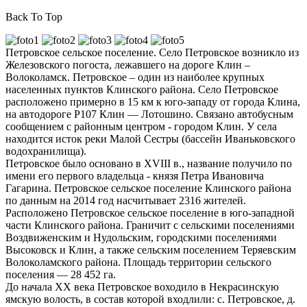
Back To Top
Петровское сельское поселение. Село Петровское возникло из
Железовского погоста, лежавшего на дороге Клин –
Волоколамск. Петровское – один из наиболее крупных
населенных пунктов Клинского района. Село Петровское
расположено примерно в 15 км к юго-западу от города Клина,
на автодороге Р107 Клин — Лотошино. Связано автобусным
сообщением с районным центром - городом Клин. У села
находится исток реки Малой Сестры (бассейн Иваньковского
водохранилища).
Петровское было основано в XVIII в., название получило по
имени его первого владельца - князя Петра Ивановича
Гагарина. Петровское сельское поселение Клинского района
по данным на 2014 год насчитывает 2316 жителей.
Расположено Петровское сельское поселение в юго-западной
части Клинского района. Граничит с сельскими поселениями
Воздвиженским и Нудольским, городскими поселениями
Высоковск и Клин, а также сельским поселением Теряевским
Волоколамского района. Площадь территории сельского
поселения — 28 452 га.
До начала ХХ века Петровское воходило в Некрасинскую
ямскую волость, в состав которой входлили: с. Петровское, д.