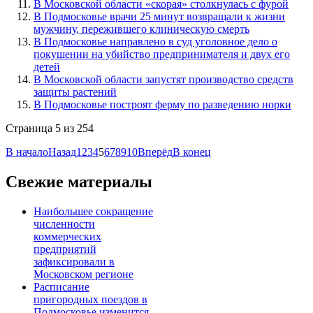
В Московской области «скорая» столкнулась с фурой
В Подмосковье врачи 25 минут возвращали к жизни
мужчину, пережившего клиническую смерть
В Подмосковье направлено в суд уголовное дело о
покушении на убийство предпринимателя и двух его
детей
В Московской области запустят производство средств
защиты растений
В Подмосковье построят ферму по разведению норки
Страница 5 из 254
В начало
Назад
1
2
3
4
5
6
7
8
9
10
Вперёд
В конец
Свежие материалы
Наибольшее сокращение
численности
коммерческих
предприятий
зафиксировали в
Московском регионе
Расписание
пригородных поездов в
Подмосковье изменится