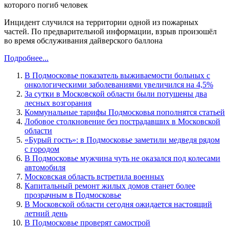
которого погиб человек
Инцидент случился на территории одной из пожарных
частей. По предварительной информации, взрыв произошёл
во время обслуживания дайверского баллона
Подробнее...
В Подмосковье показатель выживаемости больных с
онкологическими заболеваниями увеличился на 4,5%
За сутки в Московской области были потушены два
лесных возгорания
Коммунальные тарифы Подмосковья пополнятся статьей
Лобовое столкновение без пострадавших в Московской
области
«Бурый гость»: в Подмосковье заметили медведя рядом
с городом
В Подмосковье мужчина чуть не оказался под колесами
автомобиля
Московская область встретила военных
Капитальный ремонт жилых домов станет более
прозрачным в Подмосковье
В Московской области сегодня ожидается настоящий
летний день
В Подмосковье проверят самострой