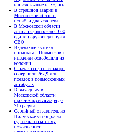
в предстоящие выходные
В страшной аварии в
Московской области
погибли два человека
В Московской области
жители сдали около 1000
единиц оружия для нужд
СВО
Издевавшегося над
пасынком в Подмосковье
инвалида освободили из
колонии
С начала года пассажиры
совершили 262,9 млн
поездок в подмосковных
автобусах
В выходным в
Московской области
прогнозируется жара до
31 градуса
Серийный отравитель из
Подмосковья попросил
суд не назначать ему
пожизненное